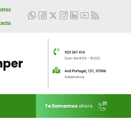
otros
tacta
923 267 416
per
(Lun-Vie 8:00 - 15:00)
Avd Portugal, 121, 37006
Salamanca
Te llamamos
ahora