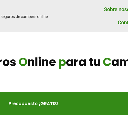
Sobre nos
 seguros de campers online
Con
ros
O
nline
p
ara tu
C
am
Presupuesto ¡GRATIS!