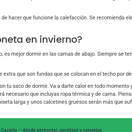
 de hacer que funcione la calefacción. Se recomienda ele
neta en invierno?
o, es mejor dormir en las camas de abajo. Siempre se ten
e extra que son fundas que se colocan en el techo por den
r con tu saco de dormir. Va a darte calor en todo moment
á necesario que incluyas ropa térmica y de cama. Piensa 
miseta larga y unos calcetines gruesos serán más que sufi
Cazorla – dónde pernoctar, servicios y consejos