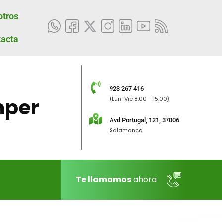
otros
tacta
923 267 416
per
(Lun-Vie 8:00 - 15:00)
Avd Portugal, 121, 37006
Salamanca
Te llamamos
ahora