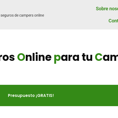
Sobre nos
 seguros de campers online
Con
ros
O
nline
p
ara tu
C
am
Presupuesto ¡GRATIS!