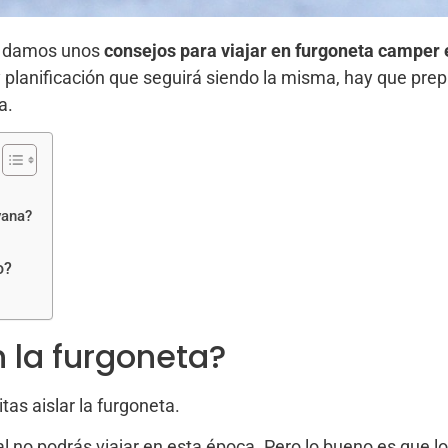
 damos unos
consejos para viajar en furgoneta camper 
planificación que seguirá siendo la misma, hay que prepar
a.
vana?
o?
 la furgoneta?
as aislar la furgoneta.
ual no podrás viajar en esta época. Pero lo bueno es que l