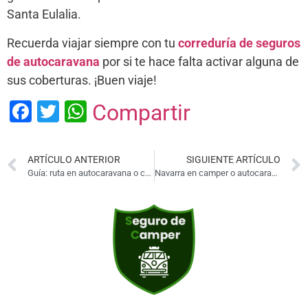
Santa Eulalia.
Recuerda viajar siempre con tu
correduría de seguros
de autocaravana
por si te hace falta activar alguna de
sus coberturas. ¡Buen viaje!
Facebook
Twitter
WhatsApp
Compartir
ARTÍCULO ANTERIOR
SIGUIENTE ARTÍCULO
Guía: ruta en autocaravana o camper por Alicante
Navarra en camper o autocaravana