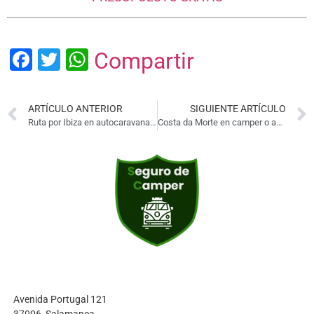
Facebook
Twitter
WhatsApp
Compartir
ARTÍCULO ANTERIOR
SIGUIENTE ARTÍCULO
Ruta por Ibiza en autocaravana o camper
Costa da Morte en camper o autocaravana
Avenida Portugal 121
37006, Salamanca