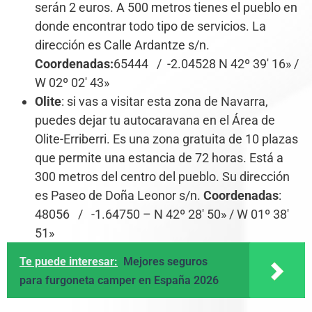
serán 2 euros. A 500 metros tienes el pueblo en
donde encontrar todo tipo de servicios. La
dirección es Calle Ardantze s/n.
Coordenadas:
65444 / -2.04528 N 42º 39′ 16» /
W 02º 02′ 43»
Olite
: si vas a visitar esta zona de Navarra,
puedes dejar tu autocaravana en el Área de
Olite-Erriberri. Es una zona gratuita de 10 plazas
que permite una estancia de 72 horas. Está a
300 metros del centro del pueblo. Su dirección
es Paseo de Doña Leonor s/n.
Coordenadas
:
48056 / -1.64750 – N 42º 28′ 50» / W 01º 38′
51»
Te puede interesar:
Mejores seguros
para furgoneta camper en España 2026