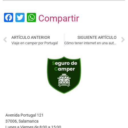
Facebook
Twitter
WhatsApp
Compartir
ARTÍCULO ANTERIOR
SIGUIENTE ARTÍCULO
Viaje en camper por Portugal
Cómo tener internet en una autocaravana o camper
Avenida Portugal 121
37006, Salamanca
Lunes a Viernes de 8:00 a 15:00