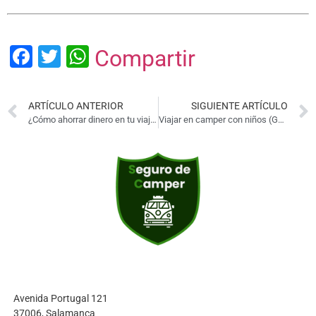
Facebook
Twitter
WhatsApp
Compartir
ARTÍCULO ANTERIOR
SIGUIENTE ARTÍCULO
¿Cómo ahorrar dinero en tu viaje en camper?
Viajar en camper con niños (Guía 2025)
Avenida Portugal 121
37006, Salamanca