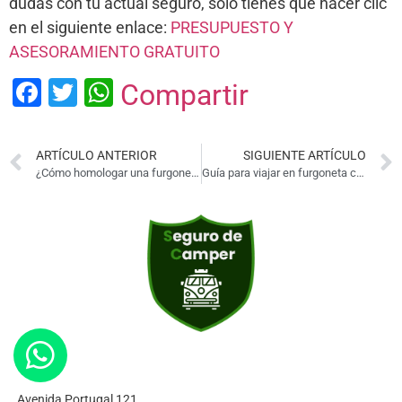
dudas con tu actual seguro, solo tienes que hacer clic
en el siguiente enlace:
PRESUPUESTO Y
ASESORAMIENTO GRATUITO
Facebook
Twitter
WhatsApp
Compartir
ARTÍCULO ANTERIOR
SIGUIENTE ARTÍCULO
¿Cómo homologar una furgoneta camper?
Guía para viajar en furgoneta camper
Avenida Portugal 121