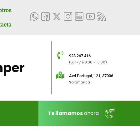
otros
tacta
923 267 416
per
(Lun-Vie 8:00 - 15:00)
Avd Portugal, 121, 37006
Salamanca
Te llamamos
ahora