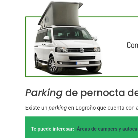
Parking
de pernocta d
Existe un
parking
en Logroño que cuenta con al
Te puede interesar:
Áreas de campers y autocar