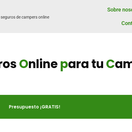
Sobre nos
 seguros de campers online
Con
ros
O
nline
p
ara tu
C
am
Presupuesto ¡GRATIS!